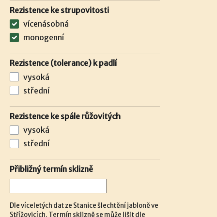
Rezistence ke strupovitosti
vícenásobná
monogenní
Rezistence (tolerance) k padlí
vysoká
střední
Rezistence ke spále růžovitých
vysoká
střední
Přibližný termín sklizně
Dle víceletých dat ze Stanice šlechtění jabloně ve
Střížovicích. Termín sklizně se může lišit dle